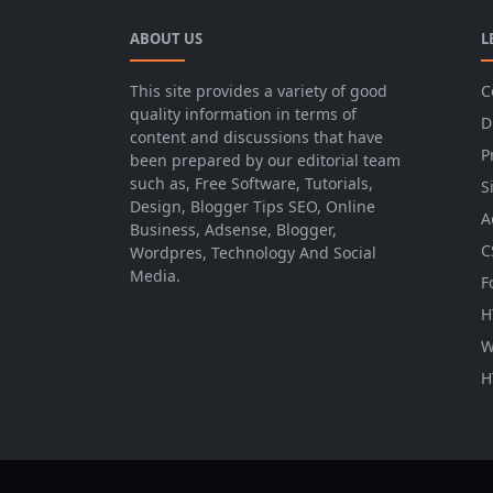
ABOUT US
L
This site provides a variety of good
C
quality information in terms of
D
content and discussions that have
P
been prepared by our editorial team
such as, Free Software, Tutorials,
S
Design, Blogger Tips SEO, Online
A
Business, Adsense, Blogger,
C
Wordpres, Technology And Social
Media.
F
H
W
H