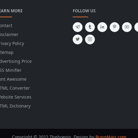
EARN MORE
FOLLOW US
ontact
isclaimer
rivacy Policy
itemap
dvertising Price
SS Minifier
ont Awesome
TML Converter
ebsite Services
TML Dictionary
Copyright © 2022 Theboegis. Design by
BungMais.com