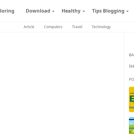
loring
Download
Healthy
Tips Blogging
Article
Computers
Travel
Technology
BA
is
PO