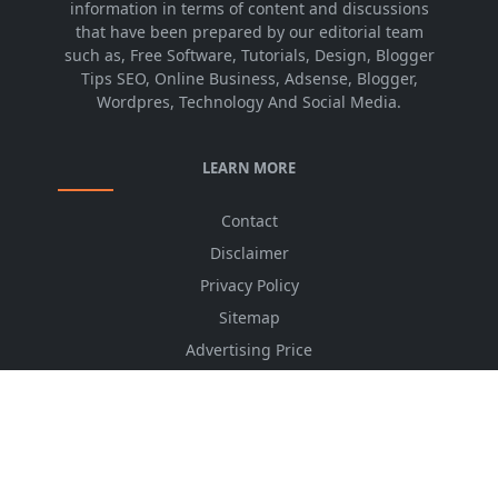
information in terms of content and discussions
that have been prepared by our editorial team
such as, Free Software, Tutorials, Design, Blogger
Tips SEO, Online Business, Adsense, Blogger,
Wordpres, Technology And Social Media.
LEARN MORE
Contact
Disclaimer
Privacy Policy
Sitemap
Advertising Price
CSS Minifier
Font Awesome
HTML Converter
Website Services