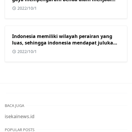
bergerak adalah?
2022/10/1
Indonesia memiliki wilayah perairan yang
luas, sehingga indonesia mendapat julukan
sebagai?
2022/10/1
BACA JUGA
isekainews.id
POPULAR POSTS