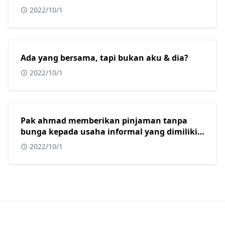
2022/10/1
Ada yang bersama, tapi bukan aku & dia?
2022/10/1
Pak ahmad memberikan pinjaman tanpa
bunga kepada usaha informal yang dimiliki
oleh beberapa warga muslim di kota
2022/10/1
surabaya. Dalam konteks masyarakat
indonesia yang sebagian besar adalah islam,
tindakan yang dilakukan oleh pak ahmad
sangat tepat karena usaha informal?