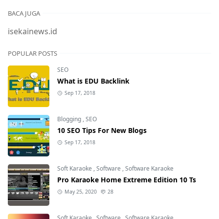
BACA JUGA
isekainews.id
POPULAR POSTS
SEO
What is EDU Backlink
Sep 17, 2018
Blogging
,
SEO
10 SEO Tips For New Blogs
Sep 17, 2018
Soft Karaoke
,
Software
,
Software Karaoke
Pro Karaoke Home Extreme Edition 10 Ts
May 25, 2020
28
Soft Karaoke
,
Software
,
Software Karaoke