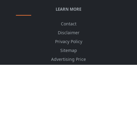
LEARN MORE
Contact
Disclaimer
Privacy Policy
Sitemap
Advertising Price
CSS Minifier
Font Awesome
HTML Converter
Website Services
HTML Dictionary
FOLLOW US