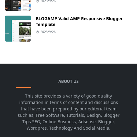
2023/9/26
BLOGAMP Valid AMP Responsive Blogger
Template
2023/9/26
ABOUT US
This site provides a variety of good quality
information in terms of content and discussions
that have been prepared by our editorial team
such as, Free Software, Tutorials, Design, Blogger
Tips SEO, Online Business, Adsense, Blogger,
Wordpres, Technology And Social Media.