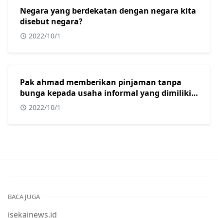
Negara yang berdekatan dengan negara kita
disebut negara?
2022/10/1
Pak ahmad memberikan pinjaman tanpa
bunga kepada usaha informal yang dimiliki
oleh beberapa warga muslim di kota
2022/10/1
surabaya. Dalam konteks masyarakat
indonesia yang sebagian besar adalah islam,
tindakan yang dilakukan oleh pak ahmad
sangat tepat karena usaha informal?
BACA JUGA
isekainews.id