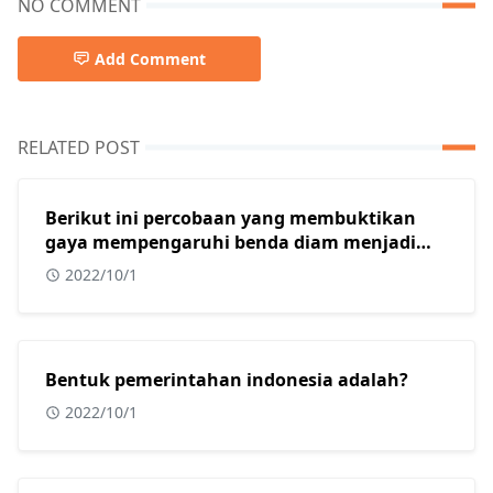
NO COMMENT
Add Comment
RELATED POST
Berikut ini percobaan yang membuktikan
gaya mempengaruhi benda diam menjadi
bergerak adalah?
2022/10/1
Bentuk pemerintahan indonesia adalah?
2022/10/1