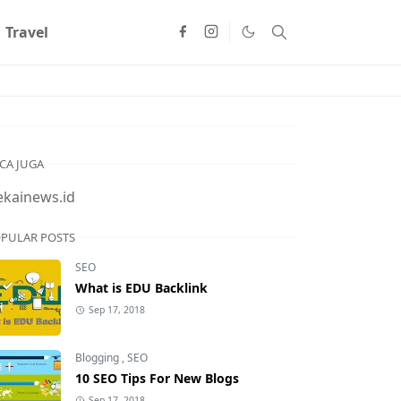
Travel
CA JUGA
ekainews.id
PULAR POSTS
SEO
What is EDU Backlink
Sep 17, 2018
Blogging
,
SEO
10 SEO Tips For New Blogs
Sep 17, 2018