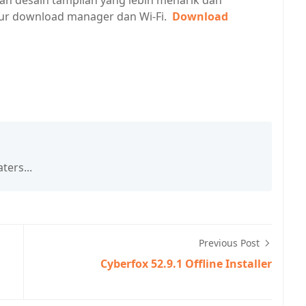
n desain tampilan yang lebih menarik dan
tur download manager dan Wi-Fi.
Download
ters...
Previous Post
Cyberfox 52.9.1 Offline Installer