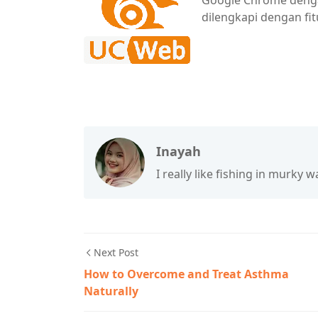
Google Chrome denga
dilengkapi dengan fi
Inayah
I really like fishing in murky wa
Next Post
How to Overcome and Treat Asthma
Naturally