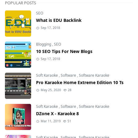
POPULAR POSTS
SEO
What is EDU Backlink
Sep 17, 2018
Blogging
,
SEO
10 SEO Tips For New Blogs
Sep 17, 2018
Soft Karaoke
,
Software
,
Software Karaoke
Pro Karaoke Home Extreme Edition 10 Ts
May 25, 2020
28
Soft Karaoke
,
Software
,
Software Karaoke
DZone X - Karaoke 8
Mar 11, 2019
51
Soft Karaoke
,
Software
,
Software Karaoke