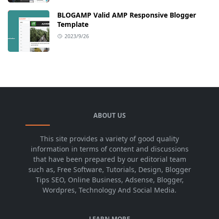
BLOGAMP Valid AMP Responsive Blogger
Template
2023/9/26
ABOUT US
This site provides a variety of good quality
information in terms of content and discussions
that have been prepared by our editorial team
such as, Free Software, Tutorials, Design, Blogger
Tips SEO, Online Business, Adsense, Blogger,
Wordpres, Technology And Social Media.
LEARN MORE