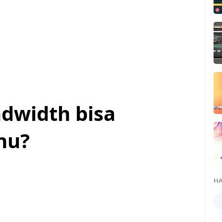
dwidth bisa
nu?
HA