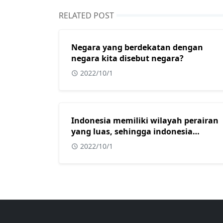
RELATED POST
Negara yang berdekatan dengan
negara kita disebut negara?
2022/10/1
Indonesia memiliki wilayah perairan
yang luas, sehingga indonesia
mendapat julukan sebagai?
2022/10/1