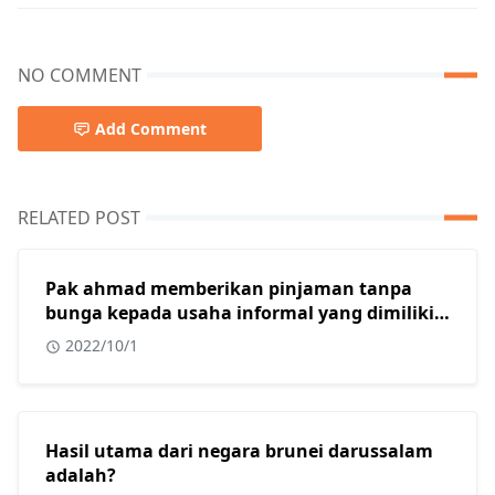
NO COMMENT
Add Comment
RELATED POST
Pak ahmad memberikan pinjaman tanpa
bunga kepada usaha informal yang dimiliki
oleh beberapa warga muslim di kota
2022/10/1
surabaya. Dalam konteks masyarakat
indonesia yang sebagian besar adalah islam,
tindakan yang dilakukan oleh pak ahmad
sangat tepat karena usaha informal?
Hasil utama dari negara brunei darussalam
adalah?