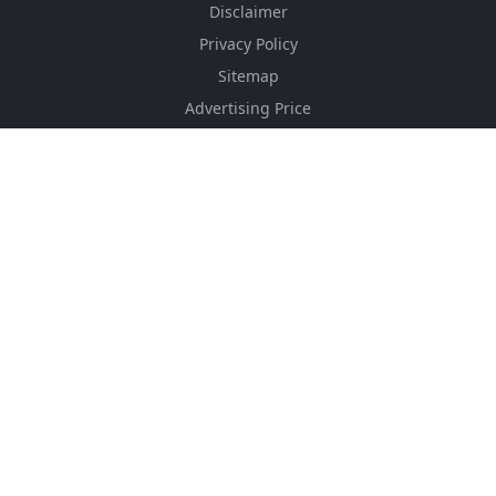
Disclaimer
Privacy Policy
Sitemap
Advertising Price
CSS Minifier
Font Awesome
HTML Converter
Website Services
HTML Dictionary
FOLLOW US
NEWSLETTER