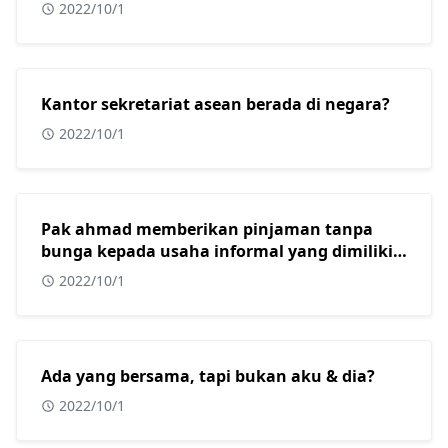
bergerak adalah?
2022/10/1
Kantor sekretariat asean berada di negara?
2022/10/1
Pak ahmad memberikan pinjaman tanpa
bunga kepada usaha informal yang dimiliki
oleh beberapa warga muslim di kota
2022/10/1
surabaya. Dalam konteks masyarakat
indonesia yang sebagian besar adalah islam,
tindakan yang dilakukan oleh pak ahmad
sangat tepat karena usaha informal?
Ada yang bersama, tapi bukan aku & dia?
2022/10/1