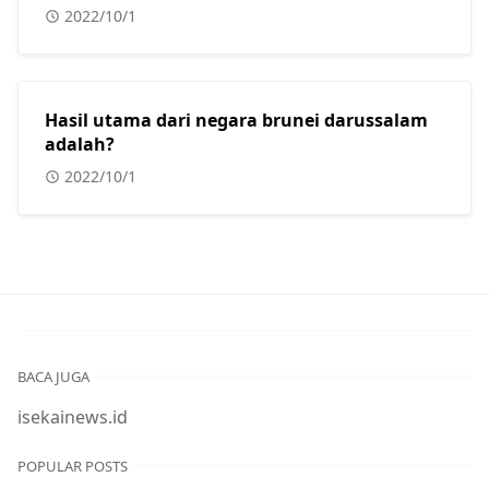
bergerak adalah?
2022/10/1
Hasil utama dari negara brunei darussalam
adalah?
2022/10/1
BACA JUGA
isekainews.id
POPULAR POSTS