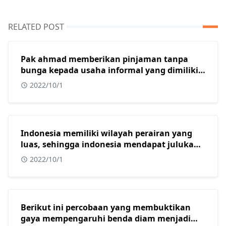
RELATED POST
Pak ahmad memberikan pinjaman tanpa
bunga kepada usaha informal yang dimiliki
oleh beberapa warga muslim di kota
2022/10/1
surabaya. Dalam konteks masyarakat
indonesia yang sebagian besar adalah islam,
tindakan yang dilakukan oleh pak ahmad
sangat tepat karena usaha informal?
Indonesia memiliki wilayah perairan yang
luas, sehingga indonesia mendapat julukan
sebagai?
2022/10/1
Berikut ini percobaan yang membuktikan
gaya mempengaruhi benda diam menjadi