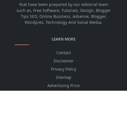
that have been prepared by our editorial team
such as, Free Software, Tutorials, Design, Blogger
Tips SEO, Online Business, Adsense, Blogger,
Wordpres, Technology And Social Media.
LEARN MORE
Contact
Disclaimer
Privacy Policy
Sitemap
Advertising Price
CSS Minifier
Font Awesome
HTML Converter
Website Services
HTML Dictionary