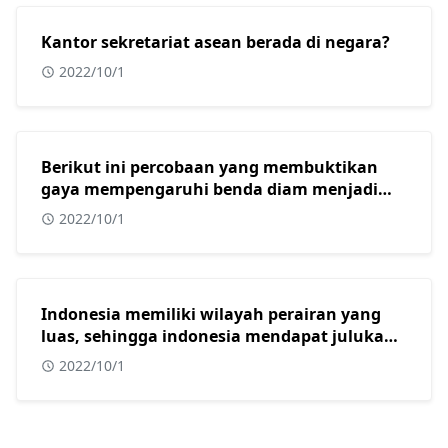
Kantor sekretariat asean berada di negara?
2022/10/1
Berikut ini percobaan yang membuktikan
gaya mempengaruhi benda diam menjadi
bergerak adalah?
2022/10/1
Indonesia memiliki wilayah perairan yang
luas, sehingga indonesia mendapat julukan
sebagai?
2022/10/1