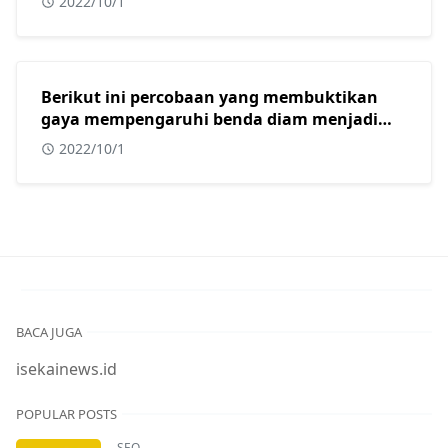
2022/10/1
Berikut ini percobaan yang membuktikan
gaya mempengaruhi benda diam menjadi
bergerak adalah?
2022/10/1
BACA JUGA
isekainews.id
POPULAR POSTS
SEO