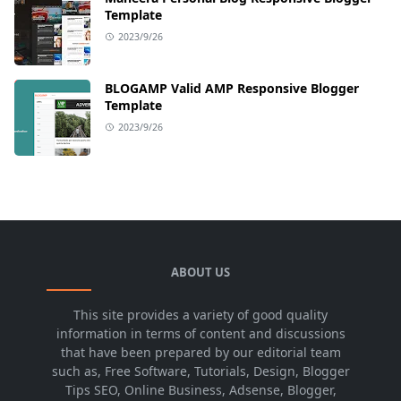
Template
2023/9/26
BLOGAMP Valid AMP Responsive Blogger
Template
2023/9/26
ABOUT US
This site provides a variety of good quality
information in terms of content and discussions
that have been prepared by our editorial team
such as, Free Software, Tutorials, Design, Blogger
Tips SEO, Online Business, Adsense, Blogger,