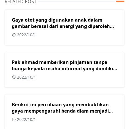
RELATED POST
Gaya otot yang digunakan anak dalam
gambar berasal dari energi yang diperoleh
dari?
2022/10/1
Pak ahmad memberikan pinjaman tanpa
bunga kepada usaha informal yang dimiliki
oleh beberapa warga muslim di kota
2022/10/1
surabaya. Dalam konteks masyarakat
indonesia yang sebagian besar adalah islam,
tindakan yang dilakukan oleh pak ahmad
sangat tepat karena usaha informal?
Berikut ini percobaan yang membuktikan
gaya mempengaruhi benda diam menjadi
bergerak adalah?
2022/10/1