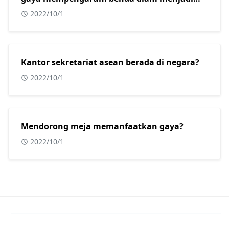
bergerak adalah?
2022/10/1
Kantor sekretariat asean berada di negara?
2022/10/1
Mendorong meja memanfaatkan gaya?
2022/10/1