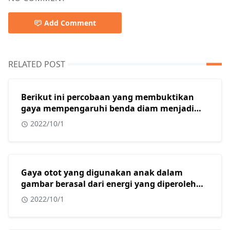
Add Comment
RELATED POST
Berikut ini percobaan yang membuktikan
gaya mempengaruhi benda diam menjadi
bergerak adalah?
2022/10/1
Gaya otot yang digunakan anak dalam
gambar berasal dari energi yang diperoleh
dari?
2022/10/1