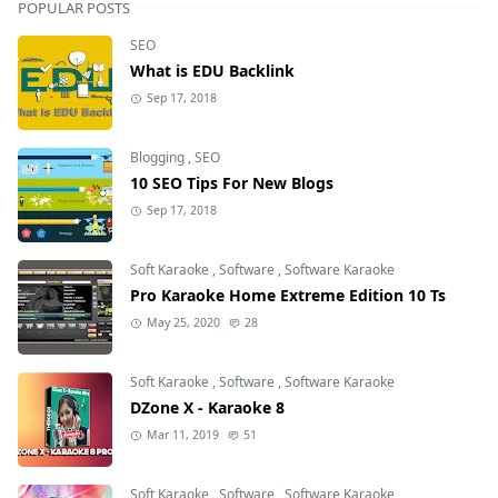
POPULAR POSTS
SEO
What is EDU Backlink
Sep 17, 2018
Blogging
,
SEO
10 SEO Tips For New Blogs
Sep 17, 2018
Soft Karaoke
,
Software
,
Software Karaoke
Pro Karaoke Home Extreme Edition 10 Ts
May 25, 2020
28
Soft Karaoke
,
Software
,
Software Karaoke
DZone X - Karaoke 8
Mar 11, 2019
51
Soft Karaoke
,
Software
,
Software Karaoke