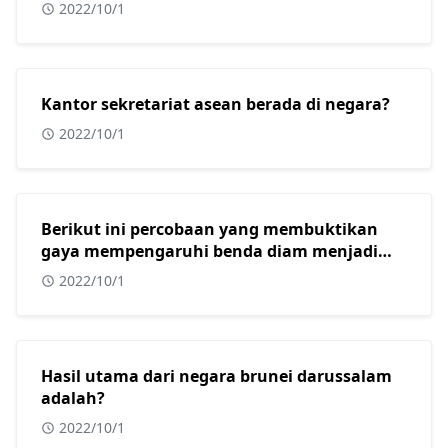
dari?
2022/10/1
Kantor sekretariat asean berada di negara?
2022/10/1
Berikut ini percobaan yang membuktikan
gaya mempengaruhi benda diam menjadi
bergerak adalah?
2022/10/1
Hasil utama dari negara brunei darussalam
adalah?
2022/10/1