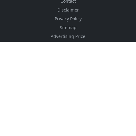
Contact
Disclaimer
Privacy Policy
Sitemap
Advertising Price
CSS Minifier
Font Awesome
HTML Converter
Website Services
HTML Dictionary
FOLLOW US